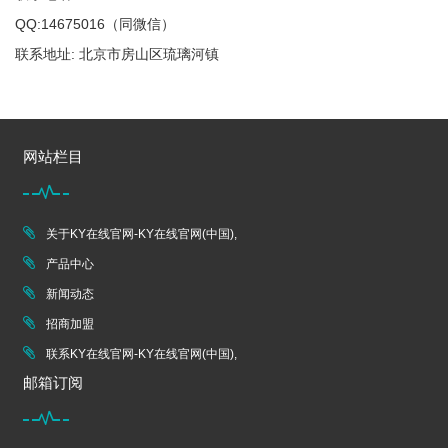
QQ:14675016（同微信）
联系地址: 北京市房山区琉璃河镇
网站栏目
关于KY在线官网-KY在线官网(中国),
产品中心
新闻动态
招商加盟
联系KY在线官网-KY在线官网(中国),
邮箱订阅