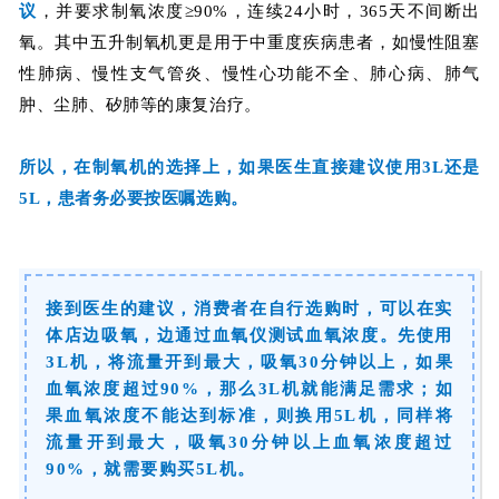
议
，并要求制氧浓度≥90%，连续24小时，365天不间断出
氧。其中五升制氧机更是用于中重度疾病患者，
如慢性阻塞
性肺病、慢性支气管炎、慢性心功能不全、肺心病、肺气
肿、尘肺、矽肺等的康复治疗
。
所以，在制氧机的选择上，如果医生直接建议使用3L还是
5L，患者务必要按医嘱选购。
接到医生的建议，消费者在自行选购时，可以在实
体店边吸氧，边通过血氧仪测试血氧浓度。先使用
3L机，将流量开到最大，吸氧30分钟以上，如果
血氧浓度超过90%，那么3L机就能满足需求；如
果血氧浓度不能达到标准，则换用5L机，同样将
流量开到最大，吸氧30分钟以上血氧浓度超过
90%，就需要购买5L机。