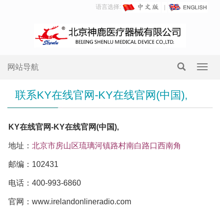
语言选择:
网站导航
Toggl
navig
联系KY在线官网-KY在线官网(中国),
KY在线官网-KY在线官网(中国),
地址：
北京市房山区琉璃河镇路村南白路口西南角
邮编：102431
电话：400-993-6860
官网：www.irelandonlineradio.com