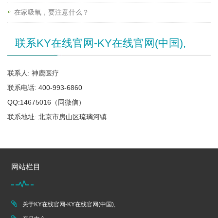
在家吸氧，要注意什么？
联系KY在线官网-KY在线官网(中国),
联系人: 神鹿医疗
联系电话: 400-993-6860
QQ:14675016（同微信）
联系地址: 北京市房山区琉璃河镇
网站栏目
关于KY在线官网-KY在线官网(中国),