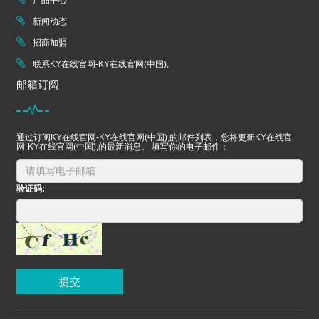
产品中心
新闻动态
招商加盟
联系KY在线官网-KY在线官网(中国),
邮箱订阅
通过订阅KY在线官网-KY在线官网(中国),的邮件列表，您将更新KY在线官
网-KY在线官网(中国),的最新消息。 填写你的电子邮件：
验证码:
提交