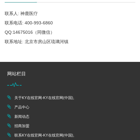
联系人: 神鹿医疗
联系电话: 400-993-6860
QQ:14675016（同微信）
联系地址: 北京市房山区琉璃河镇
网站栏目
关于KY在线官网-KY在线官网(中国),
产品中心
新闻动态
招商加盟
联系KY在线官网-KY在线官网(中国),