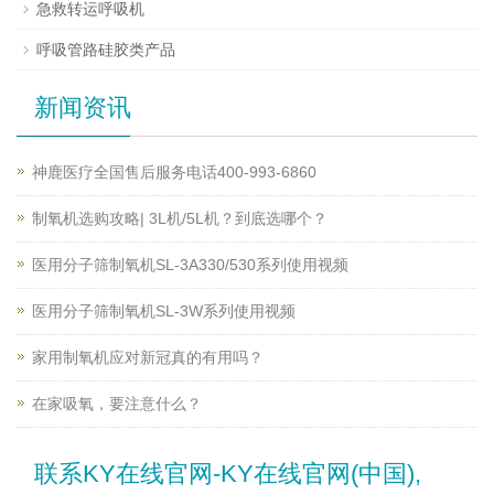
急救转运呼吸机
呼吸管路硅胶类产品
新闻资讯
神鹿医疗全国售后服务电话400-993-6860
制氧机选购攻略| 3L机/5L机？到底选哪个？
医用分子筛制氧机SL-3A330/530系列使用视频
医用分子筛制氧机SL-3W系列使用视频
家用制氧机应对新冠真的有用吗？
在家吸氧，要注意什么？
联系KY在线官网-KY在线官网(中国),