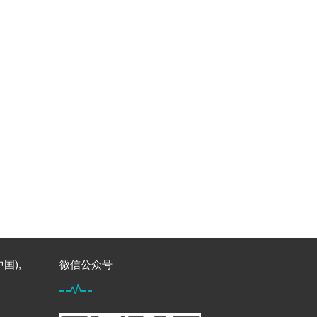
国),
微信公众号