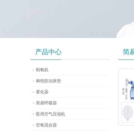
产品中心
简
制氧机
褥疮防治床垫
雾化器
简易呼吸器
医用空气压缩机
空氧混合器