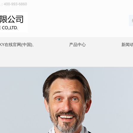
0-993-6860
KY在线官网(中国),
产品中心
新闻