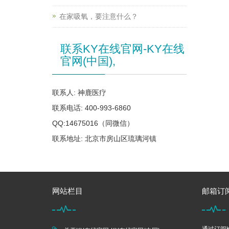
在家吸氧，要注意什么？
联系KY在线官网-KY在线
官网(中国),
联系人: 神鹿医疗
联系电话: 400-993-6860
QQ:14675016（同微信）
联系地址: 北京市房山区琉璃河镇
网站栏目
邮箱订