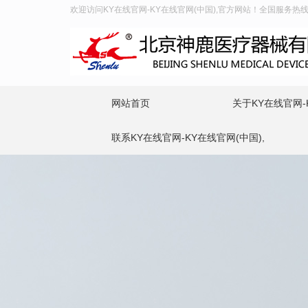
欢迎访问KY在线官网-KY在线官网(中国),官方网站！全国服务热线：40
网站首页
关于KY在线官网-
联系KY在线官网-KY在线官网(中国),