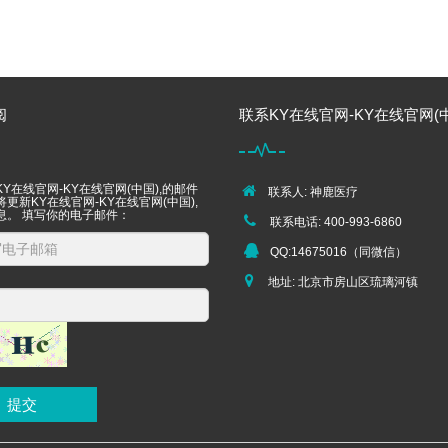
阅
联系KY在线官网-KY在线官网(中
Y在线官网-KY在线官网(中国),的邮件
联系人: 神鹿医疗
更新KY在线官网-KY在线官网(中国),
息。 填写你的电子邮件：
联系电话: 400-993-6860
QQ:14675016（同微信）
地址: 北京市房山区琉璃河镇
提交