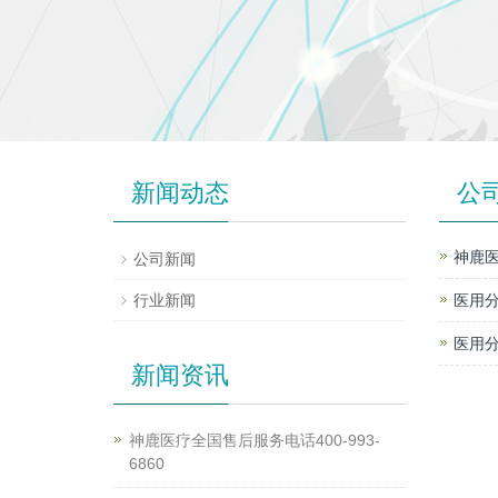
新闻动态
公
神鹿医
公司新闻
行业新闻
医用分
医用分
新闻资讯
神鹿医疗全国售后服务电话400-993-
6860