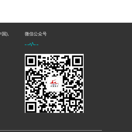
国),
微信公众号