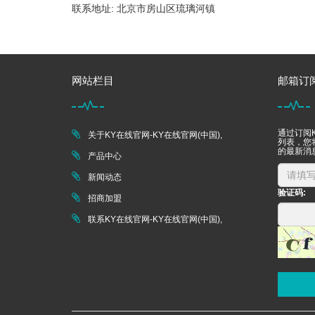
联系地址: 北京市房山区琉璃河镇
网站栏目
邮箱订
通过订阅K
关于KY在线官网-KY在线官网(中国),
列表，您将
的最新消
产品中心
新闻动态
验证码:
招商加盟
联系KY在线官网-KY在线官网(中国),