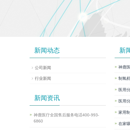
新闻动态
新
神鹿医
公司新闻
行业新闻
制氧机
医用分
新闻资讯
医用分
家用
神鹿医疗全国售后服务电话400-993-
6860
在家