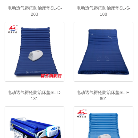
电动透气褥疮防治床垫SL-C-
电动透气褥疮防治床垫SL-S-
203
108
电动透气褥疮防治床垫SL-D-
电动透气褥疮防治床垫SL-F-
131
601